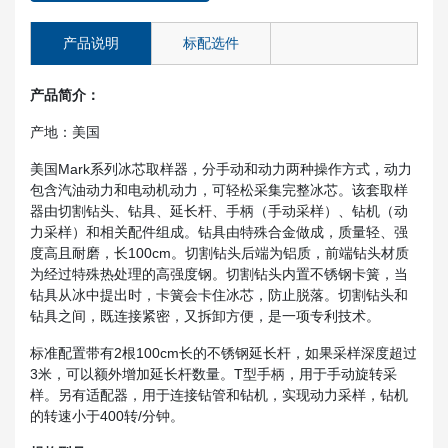
产品说明
标配选件
产品简介：
产地：美国
美国Mark系列冰芯取样器，分手动和动力两种操作方式，动力
包含汽油动力和电动机动力，可轻松采集完整冰芯。该套取样
器由切割钻头、钻具、延长杆、手柄（手动采样）、钻机（动
力采样）和相关配件组成。钻具由特殊合金做成，质量轻、强
度高且耐磨，长100cm。切割钻头后端为铝质，前端钻头材质
为经过特殊热处理的高强度钢。切割钻头内置不锈钢卡簧，当
钻具从冰中提出时，卡簧会卡住冰芯，防止脱落。切割钻头和
钻具之间，既连接紧密，又拆卸方便，是一项专利技术。
标准配置带有2根100cm长的不锈钢延长杆，如果采样深度超过
3米，可以额外增加延长杆数量。T型手柄，用于手动旋转采
样。另有适配器，用于连接钻管和钻机，实现动力采样，钻机
的转速小于400转/分钟。