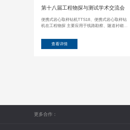
第十八届工程物探与测试学术交流会
便携式岩心取样钻机TTS18、便携式岩心取样钻
机在工程物探 主要应用于线路勘察、隧道衬砌检
测、地基检测等前期勘察。...
查看详情
更多合作：