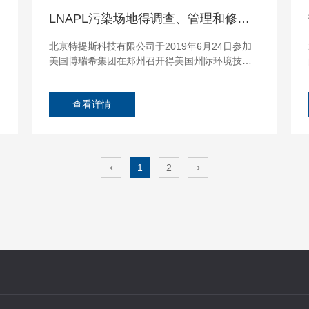
LNAPL污染场地得调查、管理和修复培训会---郑州站
北京特提斯科技有限公司于2019年6月24日参加
美国博瑞希集团在郑州召开得美国州际环境技术
和规则委员会(ITRC)“LNAPL污染场地得调查、管
理和修复培训会”...
查看详情
1
2