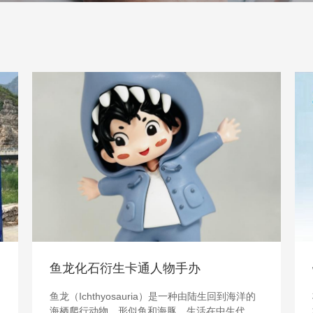
28
Nov
25
N
鱼龙化石衍生卡通人物手办
鱼龙（Ichthyosauria）是一种由陆生回到海洋的
海栖爬行动物，形似鱼和海豚，生活在中生代