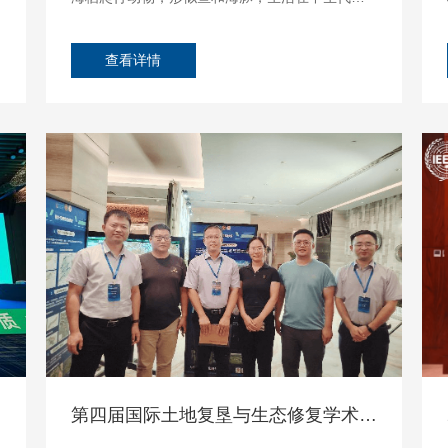
（2.5亿年—9000万年前）的温暖海洋中。在恐龙
统治陆地、翼龙主宰天空之时，称霸全球海洋的
动物就是鱼龙。我国古生物学家在西藏珠穆朗玛
查看详情
峰海拔4800米的高山上发现的“西藏喜马拉雅鱼
龙”，是世界海拔最高的脊椎动物化石，证明该地
区曾是一片汪洋大海。...
28
Aug
26
J
第四届国际土地复垦与生态修复学术研讨会