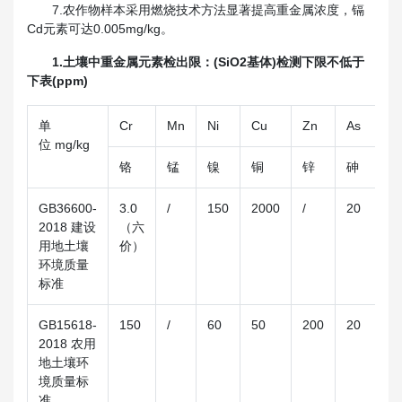
7.农作物样本采用燃烧技术方法显著提高重金属浓度，镉
Cd元素可达0.005mg/kg。
1.土壤中重金属元素检出限：(SiO2基体)检测下限不低于
下表(ppm)
单
Cr
Mn
Ni
Cu
Zn
As
C
位 mg/kg
铬
锰
镍
铜
锌
砷
镉
GB36600-
3.0
/
150
2000
/
20
20
2018 建设
（六
用地土壤
价）
环境质量
标准
GB15618-
150
/
60
50
200
20
0.
2018 农用
地土壤环
境质量标
准