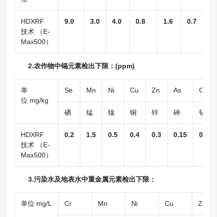
HDXRF
9.0
3.0
4.0
0.
8
1.6
0.
7
0.
技术 （E-
Max500）
2.农作物中镉元素检出下限：(ppm)
单
Se
Mn
Ni
Cu
Zn
As
Cd
位 mg/kg
硒
锰
镍
铜
锌
砷
镉
HDXRF
0.2
1.5
0.5
0.
4
0.3
0.
15
0.07
技术 （E-
Max500）
3.污染水及地表水中重金属元素检出下限：
单位 mg/L
Cr
Mn
Ni
Cu
Zn