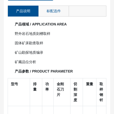
产品说明
标配选件
产品领域 / APPLICATION AREA
野外岩石地质刻槽取样
固体矿床勘查取样
矿山勘探地质编录
矿藏品位分析
产品参数 / PRODUCT PARAMETER
型号
排
功
金刚
切
重量
取
量
率
石刀
割
样
片
深
钢
度
钎